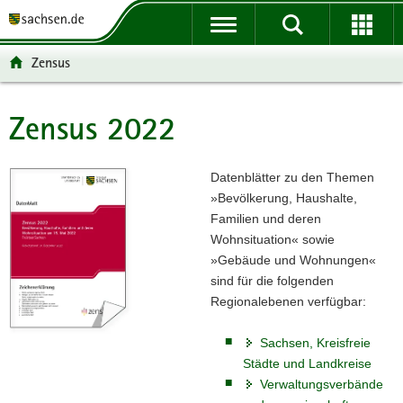
P
P
H
F
o
o
a
o
r
r
u
o
Zensus
t
t
p
t
a
a
t
e
l
l
i
r
Zensus 2022
Hauptinhalt
ü
n
n
-
b
a
h
B
e
v
a
e
Datenblätter zu den Themen
r
i
l
r
»Bevölkerung, Haushalte,
g
g
t
e
Familien und deren
r
a
i
Wohnsituation« sowie
e
t
c
»Gebäude und Wohnungen«
i
i
h
sind für die folgenden
f
o
Regionalebenen verfügbar:
e
n
n
Sachsen, Kreisfreie
d
Städte und Landkreise
e
Verwaltungsverbände
N