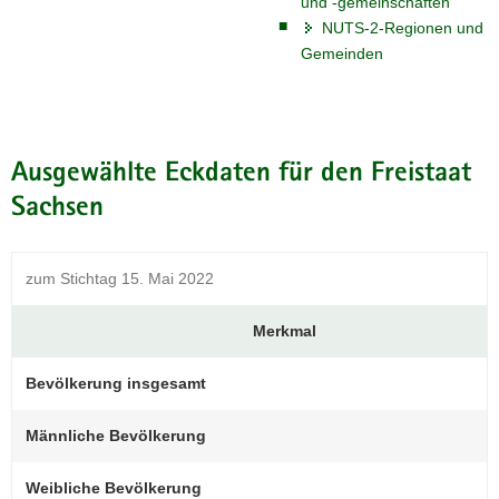
und -gemeinschaften
a
NUTS-2-Regionen und
v
Gemeinden
i
g
a
t
Ausgewählte Eckdaten für den Freistaat
i
Sachsen
o
n
zum Stichtag 15. Mai 2022
Merkmal
Bevölkerung insgesamt
Männliche Bevölkerung
Weibliche Bevölkerung